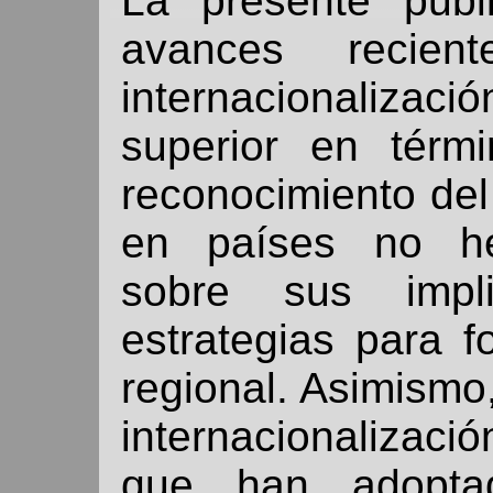
La presente publ
avances recie
internacionaliza
superior en térm
reconocimiento de
en países no heg
sobre sus impl
estrategias para f
regional. Asimismo,
internacionalizaci
que han adopta