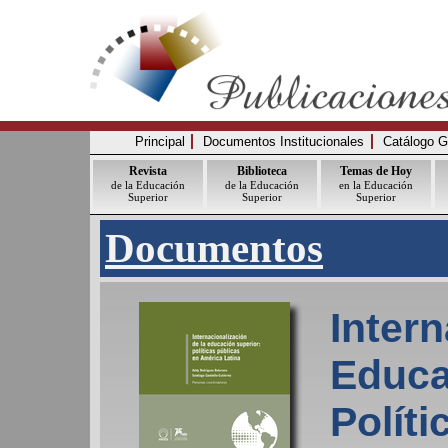
Principal
Documentos Institucionales
Catálogo G
Revista
Biblioteca
Temas de Hoy
de la Educación
de la Educación
en la Educación
Superior
Superior
Superior
Documentos
Intern
Educa
Políti