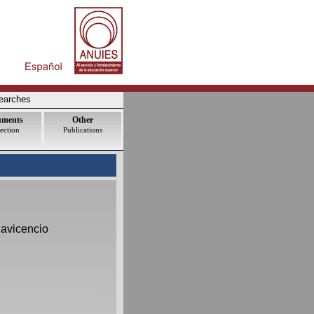
earches
uments
Other
ection
Publications
lavicencio