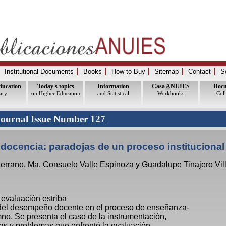
Institutional Documents
Books
How to Buy
Sitemap
Contact
S
ducation
Today's topics
Information
Casa
ANUIES
Doc
ary
on Higher Education
and Statistical
Workbooks
Coll
Journal Issue Number 127
 docencia: paradojas de un proceso institucional
rrano, Ma. Consuelo Valle Espinoza y Guadalupe Tinajero Vil
 evaluación estriba
del desempeño docente en el proceso de enseñanza-
no. Se presenta el caso de la instrumentación,
cas y problemas que enfrentó la evaluación