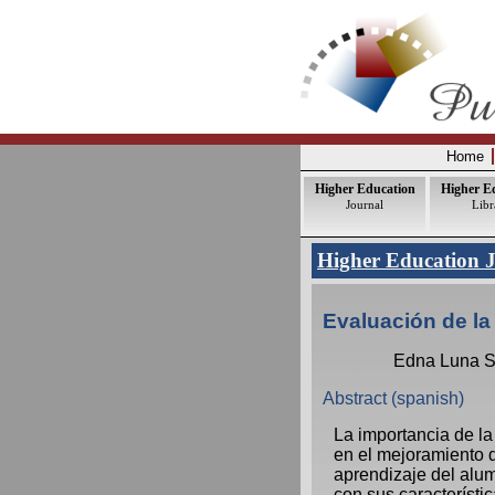
Home
Higher Education
Higher E
Journal
Libr
Higher Education 
Evaluación de la
Edna Luna Se
Abstract (spanish)
La importancia de la
en el mejoramiento 
aprendizaje del alum
con sus característi