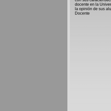
docente en la Unive
la opinión de sus al
Docente