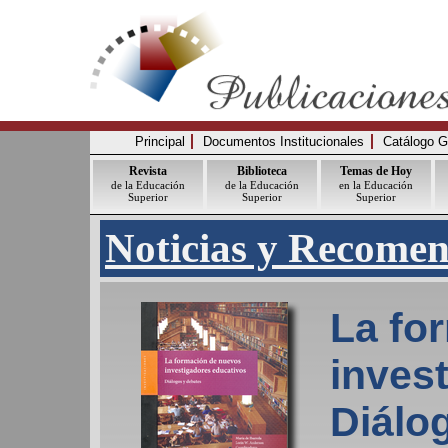
Principal
Documentos Institucionales
Catálogo G
Revista
Biblioteca
Temas de Hoy
de la Educación
de la Educación
en la Educación
Superior
Superior
Superior
Noticias y Recome
La fo
inves
Diálo