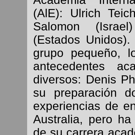
(AlE): Ulrich Teic
Salomon (Israe
(Estados Unidos).
grupo pequeño, l
antecedentes aca
diversos: Denis Phil
su preparación d
experiencias de 
Australia, pero h
de su carrera aca