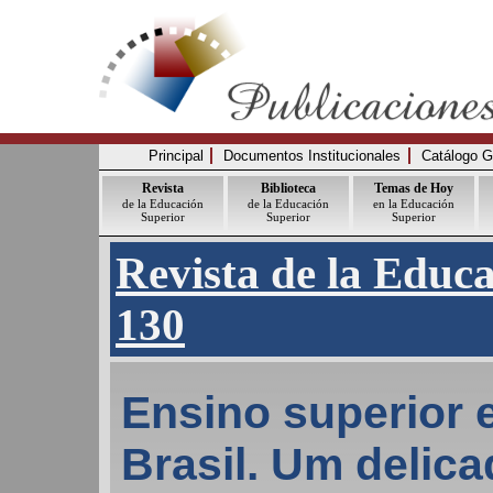
Principal
Documentos Institucionales
Catálogo G
Revista
Biblioteca
Temas de Hoy
de la Educación
de la Educación
en la Educación
Superior
Superior
Superior
Revista de la Educ
130
Ensino superior 
Brasil. Um delic