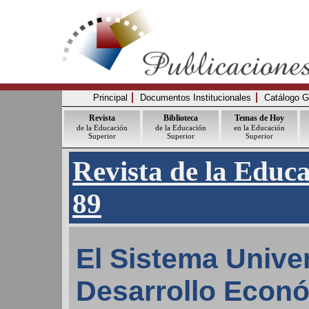
Principal
Documentos Institucionales
Catálogo G
Revista
Biblioteca
Temas de Hoy
de la Educación
de la Educación
en la Educación
Superior
Superior
Superior
Revista de la Educ
89
El Sistema Univer
Desarrollo Econ